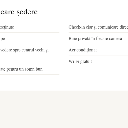
ecare ședere
treținute
Check-in clar și comunicare dire
ape
Baie privată în fiecare cameră
 vedere spre centrul vechi și
Aer condiționat
Wi-Fi gratuit
litate pentru un somn bun