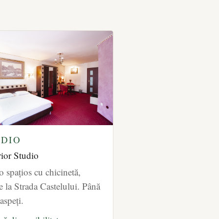
DIO
ior Studio
o spațios cu chicinetă,
e la Strada Castelului. Până
aspeți.