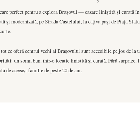
 perfect pentru a explora Brașovul — cazare liniștită și curată în 
tă și modernizată, pe Strada Castelului, la câțiva pași de Piața Sfatul
curte.
tot ce oferă centrul vechi al Brașovului sunt accesibile pe jos de la
rități: un somn bun, într-o locație liniștită și curată. Fără surprize,
ată de aceeași familie de peste 20 de ani.