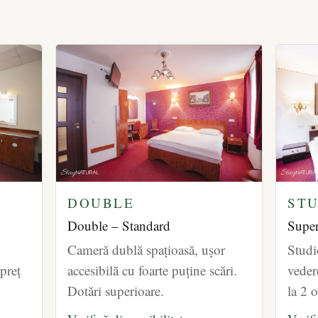
DOUBLE
STU
Double – Standard
Super
Cameră dublă spațioasă, ușor
Studi
-preț
accesibilă cu foarte puține scări.
veder
Dotări superioare.
la 2 o