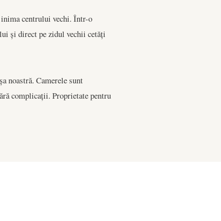
inima centrului vechi. Într-o
ui și direct pe zidul vechii cetăți
 ușa noastră. Camerele sunt
 fără complicații. Proprietate pentru