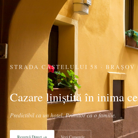
STRADA CASTELULUI 58 · BRAȘOV
Cazare liniștită în inima c
Predictibil ca un hotel. Primitor ca o familie.
Rezervă Direct →
Vezi Camerele