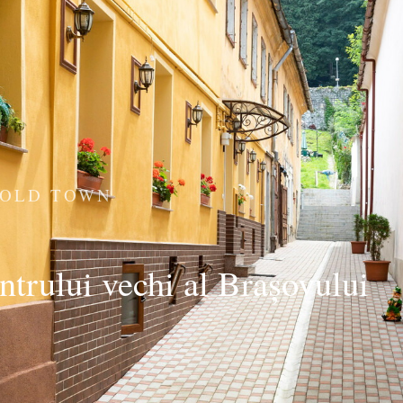
 OLD TOWN
entrului vechi al Brașovului