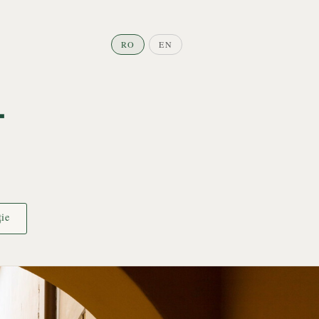
RO
EN
ie